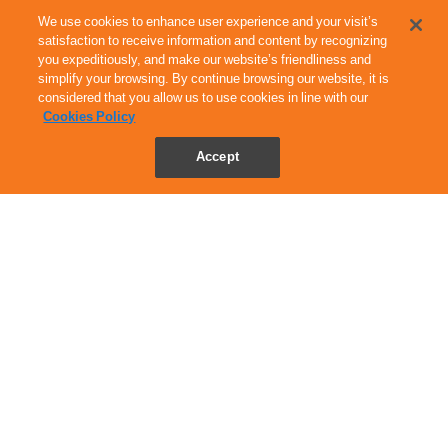
We use cookies to enhance user experience and your visit’s
แลกพอยท์รับบุญกับ สามบีบี ไฟเบอร์ทรี เพื่อ
satisfaction to receive information and content by recognizing
โครงการกองทุนยามุ่งเป้าและยาภูมิคุ้มกันบำบัดผู้
you expeditiously, and make our website’s friendliness and
simplify your browsing. By continue browsing our website, it is
ป่วยมะเร็งโรงพยาบาลสมเด็จพระปิ่นเกล้า
ใช้ 10 พอยท์
considered that you allow us to use cookies in line with our
Cookies Policy
Accept
Final Deal Laptop Sleeve
ใช้ 290 พอยท์