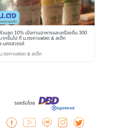
ส่วนลด 10% เมื่อทานอาหารและเครื่องดื่ม 300
รับฟรี ไอศก
บาทขึ้นไป ที่ น.ตงกาแฟสด & สเต็ก
จ.นครสวรรค์
น.ตงกาแฟสด & สเต็ก
ครัวสองเขต
รองรับโดย