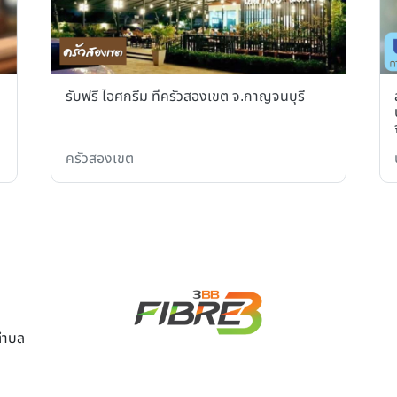
รับฟรี ไอศกรีม ที่ครัวสองเขต จ.กาญจนบุรี
ครัวสองเขต
ตำบล