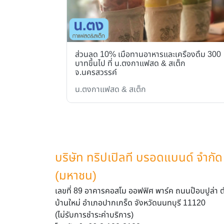
าญจนบุรี
ส่วนลด 10% เมื่อทานอาหารและเครื่องดื่ม 300
บาทขึ้นไป ที่ น.ตงกาแฟสด & สเต็ก
จ.นครสวรรค์
น.ตงกาแฟสด & สเต็ก
บริษัท ทริปเปิลที บรอดแบนด์ จำกัด
(มหาชน)
เลขที่ 89 อาคารคอสโม ออฟฟิศ พาร์ค ถนนป๊อบปูล่า 
บ้านใหม่ อำเภอปากเกร็ด จังหวัดนนทบุรี 11120
(ไม่รับการชำระค่าบริการ)