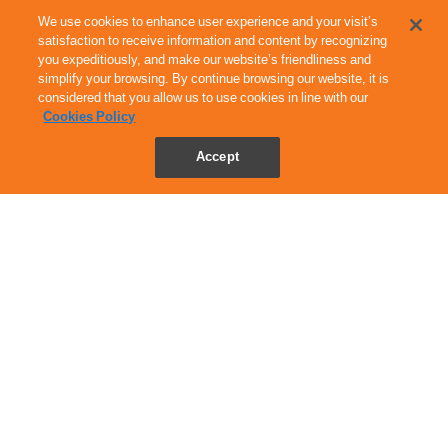
We use cookies to enhance user experience and your visit’s
แลกพอยท์รับบุญกับ สามบีบี ไฟเบอร์ทรี เพื่อ
satisfaction to receive information and content by recognizing
โครงการกองทุนยามุ่งเป้าและยาภูมิคุ้มกันบำบัดผู้
you expeditiously, and make our website’s friendliness and
simplify your browsing. By continue browsing our website, it is
ป่วยมะเร็งโรงพยาบาลสมเด็จพระปิ่นเกล้า
ใช้ 10 พอยท์
considered that you allow us to use cookies in line with our
Cookies Policy
Accept
Final Deal Laptop Sleeve
ใช้ 290 พอยท์