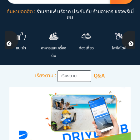
ค้นหายอดฮิต :
ร้านกาแฟ
บริจาค
ประกันภัย
ร้านอาหาร
ของพรีเมี่
ยม
แนะนำ
อาหารและเครื่อง
ท่องเที่ยว
ไลฟ์สไตล์
ดื่ม
เรียงตาม :
Q&A